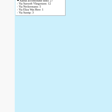
Aantal accomodatie links: 27
- Via Sunweb Vliegreizen: 12
- Via Neckermann: 5
- Via Eliza Was Here: 1
- Via Suntip: 3