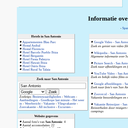
Informatie ove
-
Spa
Hotels in San Antonio
Appartementen Blau Parc
Google Video - San Anto
Hostal Anibal
Zoek en geniet van video fi
Hostal Florencio
Hotel Barcelo Pueblo Ibiza
Wikipedia - San Antonio
Hotel Bergantin
Algemene informatie over Sa
Hotel Fiesta Palmyra
Hotel Hawaii Ibiza
Picture Search - San Anto
Hotel Osiris Ibiza
Zoek naar afbeeldingen en f
Hotel Rural Sa Talaia
YouTube Video - San Ant
Zoek en bekijk video films 
Zoek naar San Antonio
Google afbeeldingen - Sa
Zoek naar foto's van San An
Zoover.nl - San Antonio
Zoektips:
Bezienswaardigheden
-
Webcam
-
Vakantie beoordelingen en r
Aanbiedingen
-
Goedkope last minute
-
Het weer
in
-
Weerbericht
-
Vakantie
-
Vliegvakantie
-
Vakantie Reiswijzer - San
Zonvakantie
-
All inclusive
-
Excursies
-
Reisverhalen door reizigers
campings
Website gegevens
Aantal foto's van
San Antonio
: 4
Aantal accomodaties: 22