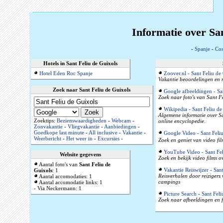
Informatie over San
-
Spanje
-
Cos
Hotels in Sant Feliu de Guixols
Hotel Eden Roc Spanje
Zoover.nl - Sant Feliu de
Vakantie beoordelingen en r
Zoek naar Sant Feliu de Guixols
Google afbeeldingen - Sa
Zoek naar foto's van Sant Fe
Wikipedia - Sant Feliu de
Algemene informatie over Sa
Zoektips:
Bezienswaardigheden
-
Webcam
-
online encyclopedie.
Zonvakantie
-
Vliegvakantie
-
Aanbiedingen
-
Goedkope last minute
-
All inclusive
-
Vakantie
-
Google Video - Sant Feli
Weerbericht
-
Het weer in
-
Excursies
-
Zoek en geniet van video fil
YouTube Video - Sant Fel
Website gegevens
Zoek en bekijk video films o
Aantal foto's van
Sant Feliu de
Vakantie Reiswijzer - San
Guixols
: 1
Reisverhalen door reizigers
Aantal accomodaties: 1
campings
Aantal accomodatie links: 1
- Via Neckermann: 1
Picture Search - Sant Fel
Zoek naar afbeeldingen en f