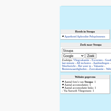
Hotels in Stoupa
Aparthotel Aphrodite Pelopónnesos
Zoek naar Stoupa
Zoektips:
Vliegvakantie
-
Excursies
-
Goed
last minute
-
All inclusive
-
Aanbiedingen
-
Weerbericht
-
Het weer in
-
Vakantie
-
Bezienswaardigheden
-
Zonvakantie
-
Web
Website gegevens
Aantal foto's van
Stoupa
: 1
Aantal accomodaties: 5
Aantal accomodatie links: 1
- Via Sunweb Vliegreizen: 1