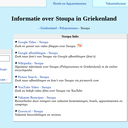
Hotels en Appartementen
Vakantiehuizen
Informatie over Stoupa in Griekenland
-
Griekenland
-
Peloponnesos
- Stoupa
Stoupa links
Google Video - Stoupa
Zoek en geniet van video filmpjes over Stoupa.
Google afbeeldingen - Stoupa
Zoek naar foto's van Stoupa via Google afbeeldingen (foto's).
Wikipedia - Stoupa
Algemene informatie over Stoupa (Peloponnesos in Griekenland) in de online
kope
encyclopedie.
Picture Search - Stoupa
cam
-
Zoek naar afbeeldingen en foto's van Stoupa via picsearch.com
YouTube Video - Stoupa
Zoek en bekijk video films over Stoupa via YouTube.
Vakantie Reiswijzer - Stoupa
Reisverhalen door reizigers van vakantie bestemmingen, hotels, appartementen en
campings
Zoover.nl - Stoupa
Vakantie beoordelingen en reviews.