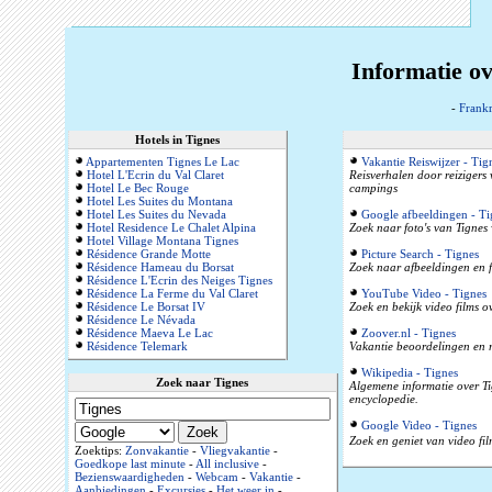
Informatie ov
-
Frankr
Hotels in Tignes
Appartementen Tignes Le Lac
Vakantie Reiswijzer - Tig
Hotel L'Ecrin du Val Claret
Reisverhalen door reizigers
Hotel Le Bec Rouge
campings
Hotel Les Suites du Montana
Hotel Les Suites du Nevada
Google afbeeldingen - Ti
Hotel Residence Le Chalet Alpina
Zoek naar foto's van Tignes 
Hotel Village Montana Tignes
Résidence Grande Motte
Picture Search - Tignes
Résidence Hameau du Borsat
Zoek naar afbeeldingen en f
Résidence L'Ecrin des Neiges Tignes
Résidence La Ferme du Val Claret
YouTube Video - Tignes
Résidence Le Borsat IV
Zoek en bekijk video films o
Résidence Le Névada
Résidence Maeva Le Lac
Zoover.nl - Tignes
Résidence Telemark
Vakantie beoordelingen en r
Wikipedia - Tignes
Zoek naar Tignes
Algemene informatie over Tig
encyclopedie.
Google Video - Tignes
Zoek en geniet van video fil
Zoektips:
Zonvakantie
-
Vliegvakantie
-
Goedkope last minute
-
All inclusive
-
Bezienswaardigheden
-
Webcam
-
Vakantie
-
Aanbiedingen
-
Excursies
-
Het weer in
-