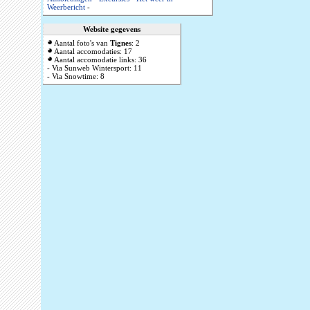
Weerbericht
-
Website gegevens
Aantal foto's van
Tignes
: 2
Aantal accomodaties: 17
Aantal accomodatie links: 36
- Via Sunweb Wintersport: 11
- Via Snowtime: 8