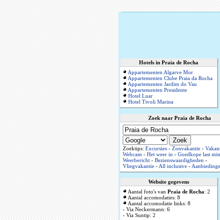
Hotels in Praia de Rocha
Appartementen Algarve Mor
Appartementen Clube Praia da Rocha
Appartementen Jardim do Vau
Appartementen Presidente
Hotel Luar
Hotel Tivoli Marina
Zoek naar Praia de Rocha
Zoektips:
Excursies
-
Zonvakantie
-
Vakant
Webcam
-
Het weer in
-
Goedkope last min
Weerbericht
-
Bezienswaardigheden
-
Vliegvakantie
-
All inclusive
-
Aanbieding
Website gegevens
Aantal foto's van
Praia de Rocha
: 2
Aantal accomodaties: 8
Aantal accomodatie links: 8
- Via Neckermann: 6
- Via Suntip: 2