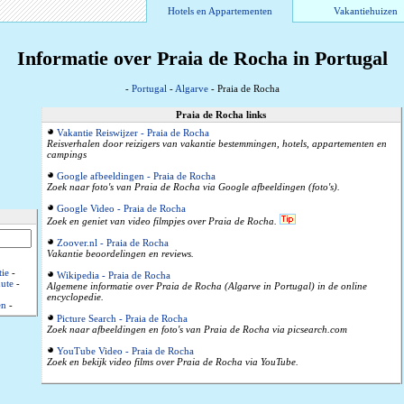
Hotels en Appartementen
Vakantiehuizen
Informatie over Praia de Rocha in Portugal
-
Portugal
-
Algarve
- Praia de Rocha
Praia de Rocha links
Vakantie Reiswijzer - Praia de Rocha
Reisverhalen door reizigers van vakantie bestemmingen, hotels, appartementen en
campings
Google afbeeldingen - Praia de Rocha
Zoek naar foto's van Praia de Rocha via Google afbeeldingen (foto's).
Google Video - Praia de Rocha
Zoek en geniet van video filmpjes over Praia de Rocha.
Zoover.nl - Praia de Rocha
Vakantie beoordelingen en reviews.
ie
-
Wikipedia - Praia de Rocha
ute
-
Algemene informatie over Praia de Rocha (Algarve in Portugal) in de online
encyclopedie.
en
-
Picture Search - Praia de Rocha
Zoek naar afbeeldingen en foto's van Praia de Rocha via picsearch.com
YouTube Video - Praia de Rocha
Zoek en bekijk video films over Praia de Rocha via YouTube.