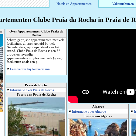
Hotels en Appartementen
Vakantiehuizen
rtementen Clube Praia da Rocha in Praia de 
ha
Over Appartementen Clube Praia da
Rocha
Scherp geprijsde appartementen met vele
faciliteiten, al jaren geliefd bij vele
Nederlanders, op loopafstand van het
strand. Clube Praia da Rocha is een 3*
groots en levendig
appartementencomplex met vele (sport)
faciliteiten zoals een g...
Lees verder bij Neckermann
Praia de Rocha
Informatie over Praia de Rocha
Foto's van Praia de Rocha
Algarve
Informatie over Algarve
I
Foto's van Algarve
a