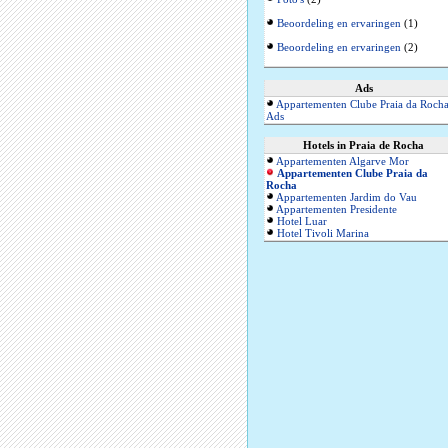
Beoordeling en ervaringen
(1)
Beoordeling en ervaringen
(2)
Ads
Appartementen Clube Praia da Roch
Ads
Hotels in Praia de Rocha
Appartementen Algarve Mor
Appartementen Clube Praia da
Rocha
Appartementen Jardim do Vau
Appartementen Presidente
Hotel Luar
Hotel Tivoli Marina