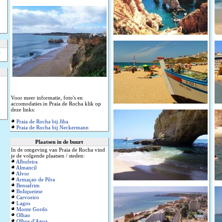
a
Voor meer informatie, foto's en
accomodaties in Praia de Rocha klik op
deze links:
Praia de Rocha bij Jiba
Praia de Rocha bij Neckermann
Plaatsen in de buurt
In de omgeving van Praia de Rocha vind
je de volgende plaatsen / steden:
Albufeira
Almancil
Alvor
Armaçao de Pêra
Bensafrim
Boliqueime
Carvoeiro
Lagos
Monte Gordo
Olhao
Olhos d'Agua