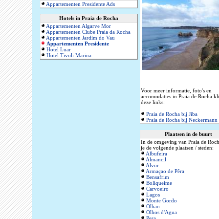
Appartementen Presidente Ads
Hotels in Praia de Rocha
Appartementen Algarve Mor
Appartementen Clube Praia da Rocha
Appartementen Jardim do Vau
Appartementen Presidente
Hotel Luar
Hotel Tivoli Marina
Voor meer informatie, foto's en
accomodaties in Praia de Rocha kl
deze links:
Praia de Rocha bij Jiba
Praia de Rocha bij Neckermann
Plaatsen in de buurt
In de omgeving van Praia de Roch
je de volgende plaatsen / steden:
Albufeira
Almancil
Alvor
Armaçao de Pêra
Bensafrim
Boliqueime
Carvoeiro
Lagos
Monte Gordo
Olhao
Olhos d'Agua
Pera