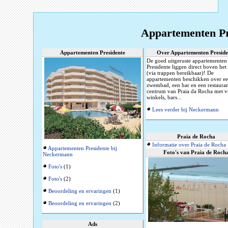
Appartementen Pr
Appartementen Presidente
Over Appartementen Preside
De goed uitgeruste appartementen
Presidente liggen direct boven het
(via trappen bereikbaar)! De
appartementen beschikken over e
zwembad, een bar en een restauran
centrum van Praia da Rocha met v
winkels, bars...
Lees verder bij Neckermann
Praia de Rocha
Informatie over Praia de Rocha
Appartementen Presidente bij
Foto's van Praia de Roch
Neckermann
Foto's
(1)
Foto's
(2)
Beoordeling en ervaringen
(1)
Beoordeling en ervaringen
(2)
Ads