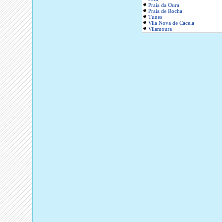
Praia da Oura
Praia de Rocha
Tunes
Vila Nova de Cacela
Vilamoura