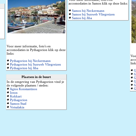
accomodaties in Samos klik op deze links:
Samos bij Neckermann
Samos bij Sunweb Vliegreizen
Samos bij Jiba
Voor meer informatie, foto's en
accomodaties in Pythagorion klik op deze
links:
Voo
acc
Pythagorion bij Neckermann
link
Pythagorion bij Sunweb Vliegreizen
Pythagorion bij Jiba
G
G
Plaatsen in de buurt
G
G
In de omgeving van Pythagorion vind je
G
de volgende plaatsen / steden:
G
Agios Konstantinos
Ireon
Kokkari
Pythagorion
Samos-Stad
Votsalakia