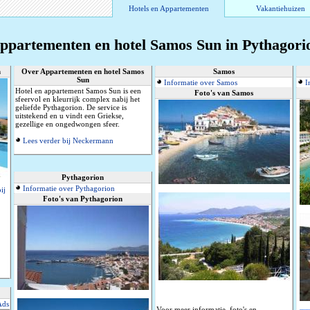
Hotels en Appartementen
Vakantiehuizen
ppartementen en hotel Samos Sun in Pythagori
n
Over Appartementen en hotel Samos
Samos
Sun
Informatie over Samos
I
Hotel en appartement Samos Sun is een
Foto's van Samos
sfeervol en kleurrijk complex nabij het
geliefde Pythagorion. De service is
uitstekend en u vindt een Griekse,
gezellige en ongedwongen sfeer.
Lees verder bij Neckermann
Pythagorion
Informatie over Pythagorion
ij
Foto's van Pythagorion
Ads
Voor meer informatie, foto's en