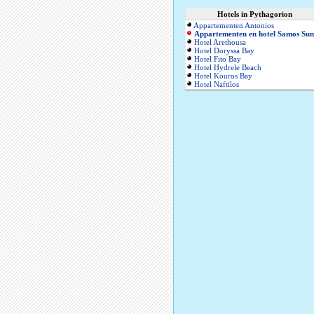
Hotels in Pythagorion
Appartementen Antonios
Appartementen en hotel Samos Sun
Hotel Arethousa
Hotel Doryssa Bay
Hotel Fito Bay
Hotel Hydrele Beach
Hotel Kouros Bay
Hotel Naftilos