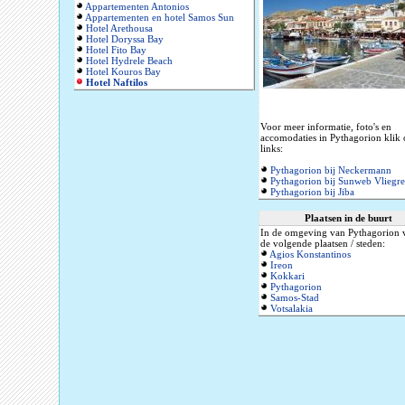
Appartementen Antonios
Appartementen en hotel Samos Sun
Hotel Arethousa
Hotel Doryssa Bay
Hotel Fito Bay
Hotel Hydrele Beach
Hotel Kouros Bay
Hotel Naftilos
Voor meer informatie, foto's en
accomodaties in Pythagorion klik
links:
Pythagorion bij Neckermann
Pythagorion bij Sunweb Vliegre
Pythagorion bij Jiba
Plaatsen in de buurt
In de omgeving van Pythagorion v
de volgende plaatsen / steden:
Agios Konstantinos
Ireon
Kokkari
Pythagorion
Samos-Stad
Votsalakia