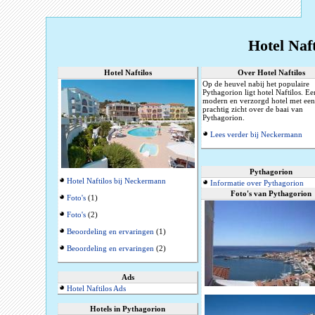
Hotel Naft
Hotel Naftilos
Over Hotel Naftilos
Op de heuvel nabij het populaire
Pythagorion ligt hotel Naftilos. Ee
modern en verzorgd hotel met een
prachtig zicht over de baai van
Pythagorion.
Lees verder bij Neckermann
Pythagorion
Hotel Naftilos bij Neckermann
Informatie over Pythagorion
Foto's van Pythagorion
Foto's
(1)
Foto's
(2)
Beoordeling en ervaringen
(1)
Beoordeling en ervaringen
(2)
Ads
Hotel Naftilos Ads
Hotels in Pythagorion