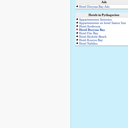
Ads
Hotel Doryssa Bay Ads
Hotels in Pythagorion
Appartementen Antonios
Appartementen en hotel Samos Sun
Hotel Arethousa
Hotel Doryssa Bay
Hotel Fito Bay
Hotel Hydrele Beach
Hotel Kouros Bay
Hotel Naftilos