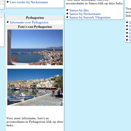
Lees verder bij Neckermann
accomodaties in Samos klik op deze links:
Voo
Samos bij Jiba
acc
Samos bij Neckermann
link
Samos bij Sunweb Vliegreizen
Pythagorion
Informatie over Pythagorion
G
G
Foto's van Pythagorion
G
G
G
G
Voor meer informatie, foto's en
accomodaties in Pythagorion klik op deze
links: