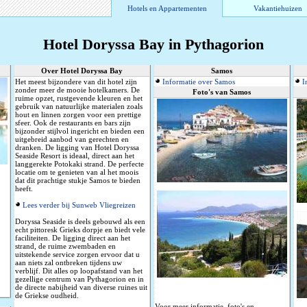
Hotels en Appartementen
Vakantiehuizen
Hotel Doryssa Bay in Pythagorion
Over Hotel Doryssa Bay
Samos
Het meest bijzondere van dit hotel zijn
Informatie over Samos
I
zonder meer de mooie hotelkamers. De
Foto's van Samos
ruime opzet, rustgevende kleuren en het
gebruik van natuurlijke materialen zoals
hout en linnen zorgen voor een prettige
sfeer. Ook de restaurants en bars zijn
bijzonder stijlvol ingericht en bieden een
uitgebreid aanbod van gerechten en
dranken. De ligging van Hotel Doryssa
Seaside Resort is ideaal, direct aan het
langgerekte Potokaki strand. De perfecte
locatie om te genieten van al het moois
dat dit prachtige stukje Samos te bieden
heeft.
Lees verder bij Sunweb Vliegreizen
Doryssa Seaside is deels gebouwd als een
echt pittoresk Grieks dorpje en biedt vele
faciliteiten. De ligging direct aan het
strand, de ruime zwembaden en
uitstekende service zorgen ervoor dat u
aan niets zal ontbreken tijdens uw
verblijf. Dit alles op loopafstand van het
gezellige centrum van Pythagorion en in
de directe nabijheid van diverse ruines uit
de Griekse oudheid.
Voor meer informatie, foto's en