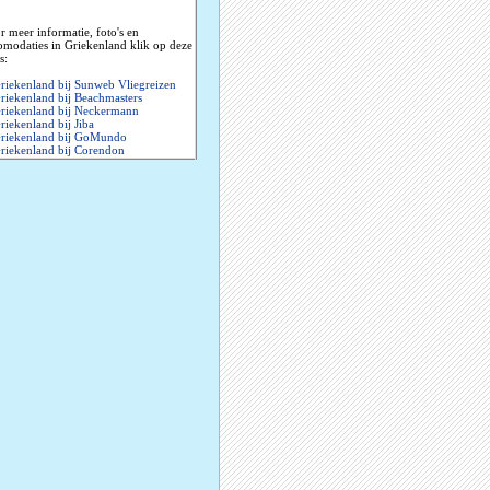
r meer informatie, foto's en
omodaties in Griekenland klik op deze
s:
riekenland bij Sunweb Vliegreizen
riekenland bij Beachmasters
riekenland bij Neckermann
riekenland bij Jiba
riekenland bij GoMundo
riekenland bij Corendon