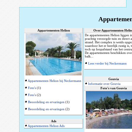
Appartemen
Appartementen Helion
Over Appartementen Heli
De appartementen Helion liggen i
prachtig verzorgde tuin en direct 
strand. Het complex is weids opge
waardoor het er heerlijk rustig is, t
toch op loopafstand van het centru
De appartementen beschikken ove
balk...
Lees verder bij Neckermann
Gouvia
Appartementen Helion bij Neckermann
Informatie over Gouvia
Foto's
(1)
Foto's van Gouvia
Foto's
(2)
Beoordeling en ervaringen
(1)
Beoordeling en ervaringen
(2)
Ads
Appartementen Helion Ads