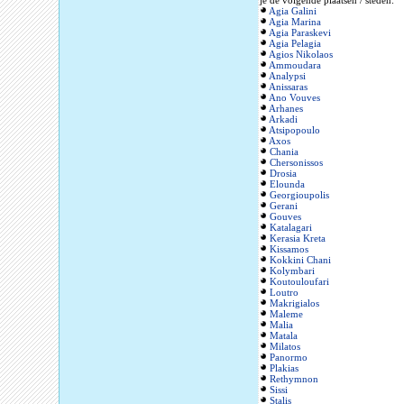
je de volgende plaatsen / steden:
Agia Galini
Agia Marina
Agia Paraskevi
Agia Pelagia
Agios Nikolaos
Ammoudara
Analypsi
Anissaras
Ano Vouves
Arhanes
Arkadi
Atsipopoulo
Axos
Chania
Chersonissos
Drosia
Elounda
Georgioupolis
Gerani
Gouves
Katalagari
Kerasia Kreta
Kissamos
Kokkini Chani
Kolymbari
Koutouloufari
Loutro
Makrigialos
Maleme
Malia
Matala
Milatos
Panormo
Plakias
Rethymnon
Sissi
Stalis