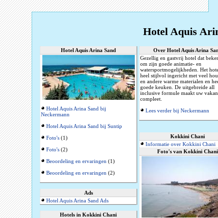
Hotel Aquis Ari
Hotel Aquis Arina Sand
Over Hotel Aquis Arina Sa
Gezellig en gastvrij hotel dat beke
om zijn goede animatie- en
watersportmogelijkheden. Het hote
heel stijlvol ingericht met veel hou
en andere warme materialen en hee
goede keuken. De uitgebreide all
inclusive formule maakt uw vakan
compleet.
Hotel Aquis Arina Sand bij
Lees verder bij Neckermann
Neckermann
Hotel Aquis Arina Sand bij Suntip
Kokkini Chani
Foto's
(1)
Informatie over Kokkini Chani
Foto's
(2)
Foto's van Kokkini Chani
Beoordeling en ervaringen
(1)
Beoordeling en ervaringen
(2)
Ads
Hotel Aquis Arina Sand Ads
Hotels in Kokkini Chani